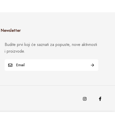
Newsletter
Budite prvi koji će saznati za popuste, nove aktivnosti
i proizvode.
E
m
a
i
l
*