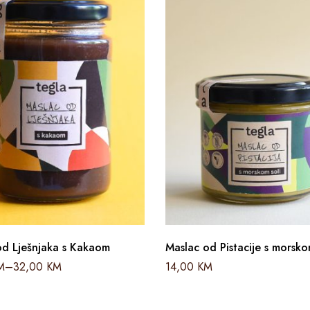
od Lješnjaka s Kakaom
Maslac od Pistacije s morsko
M
–
32,00
KM
14,00
KM