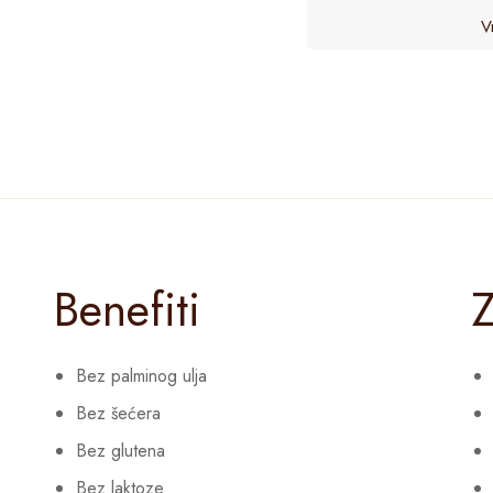
V
Benefiti
Z
Bez palminog ulja
Bez šećera
Bez glutena
Bez laktoze