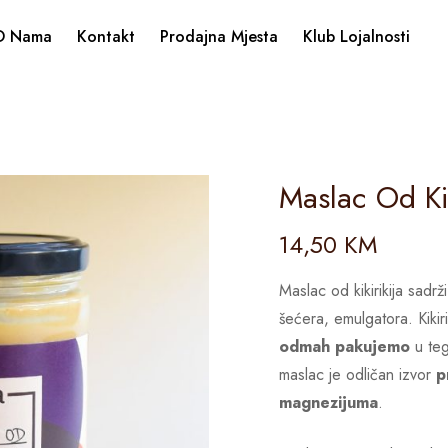
O Nama
Kontakt
Prodajna Mjesta
Klub Lojalnosti
Maslac Od Kik
14,50
KM
Maslac od kikirikija sadr
šećera, emulgatora. Kikir
odmah pakujemo
u teg
maslac je odličan izvor
p
magnezijuma
.