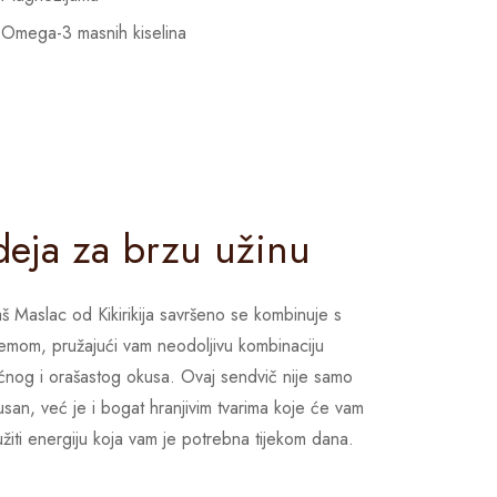
Omega-3 masnih kiselina
deja za brzu užinu
š Maslac od Kikirikija savršeno se kombinuje s
emom, pružajući vam neodoljivu kombinaciju
ćnog i orašastog okusa. Ovaj sendvič nije samo
usan, već je i bogat hranjivim tvarima koje će vam
užiti energiju koja vam je potrebna tijekom dana.