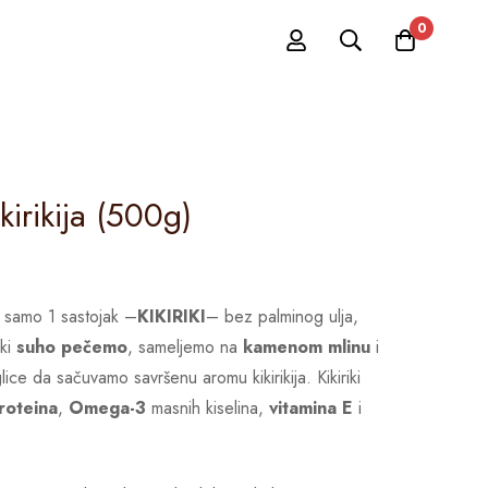
0
irikija (500g)
ži samo 1 sastojak –
KIKIRIKI
– bez palminog ulja,
iki
suho pečemo
, sameljemo na
kamenom mlinu
i
lice da sačuvamo savršenu aromu kikirikija. Kikiriki
roteina
,
Omega-3
masnih kiselina,
vitamina E
i