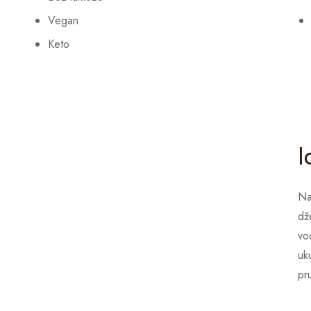
Vegan
Keto
I
Na
dž
vo
uk
pr