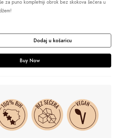
e za puno kompletniji obrok bez skokova šećera u
i džem!
Dodaj u košaricu
Buy Now