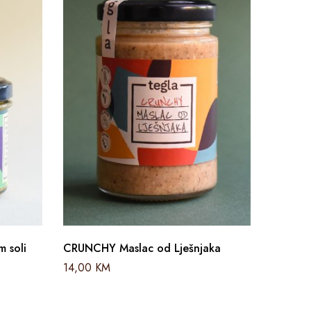
m soli
CRUNCHY Maslac od Lješnjaka
Maslac 
14,00
KM
14,00
K