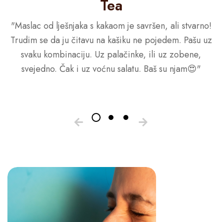
Tea
"Maslac od lješnjaka s kakaom je savršen, ali stvarno!
Trudim se da ju čitavu na kašiku ne pojedem. Pašu uz
svaku kombinaciju. Uz palačinke, ili uz zobene,
svejedno. Čak i uz voćnu salatu. Baš su njam😍"