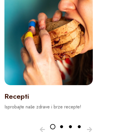
Recepti
Isprobajte naše zdrave i brze recepte!
Up