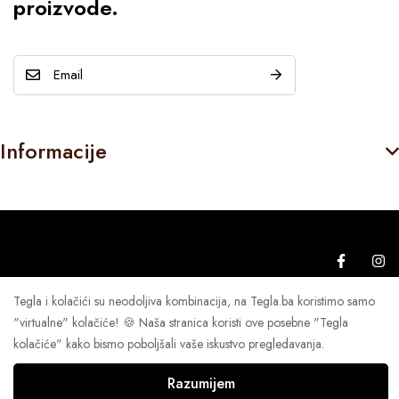
proizvode.
E
m
a
i
Informacije
l
*
Tegla i kolačići su neodoljiva kombinacija, na Tegla.ba koristimo samo
© Tegla 2026
"virtualne" kolačiće! 🍪 Naša stranica koristi ove posebne "Tegla
kolačiće" kako bismo poboljšali vaše iskustvo pregledavanja.
Razumijem