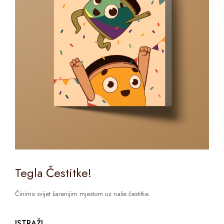
Tegla Čestitke!
Činimo svijet šarenijim mjestom uz naše čestitke.
ISTRAŽI