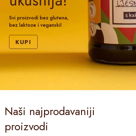
ukusnija!
Svi proizvodi bez glutena,
bez laktoze i veganski!
KUPI
Naši najprodavaniji
proizvodi