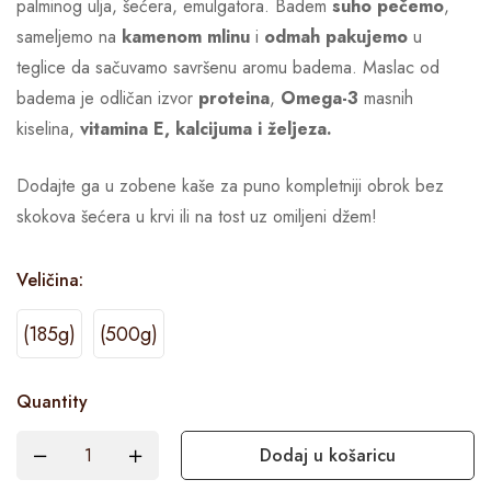
palminog ulja, šećera, emulgatora. Badem
suho pečemo
,
sameljemo na
kamenom mlinu
i
odmah pakujemo
u
teglice da sačuvamo savršenu aromu badema. Maslac od
badema je odličan izvor
proteina
,
Omega-3
masnih
kiselina,
vitamina E,
kalcijuma i željeza.
Dodajte ga u zobene kaše za puno kompletniji obrok bez
skokova šećera u krvi ili na tost uz omiljeni džem!
Veličina
:
(185g)
(500g)
Quantity
Dodaj u košaricu