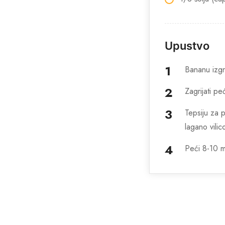
Upustvo
Bananu izgnj
Zagrijati p
Tepsiju za p
lagano vilic
Peći 8-10 m