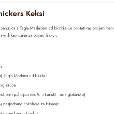
nickers Keksi
ahuljica s Tegla Maslacem od kikirikija će postati vaš omiljeni kek
avu ili kao užina za posao ili školu.
na
p) Tegla Maslaca od kikirikija
nog sirupa
 zobenih pahuljica (možete koristiti i bez glutenske)
up) nasjeckane čokolade za kuhanje
) nasjeckanog kikirikija