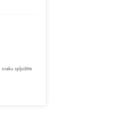
.
 svaku spljoštite