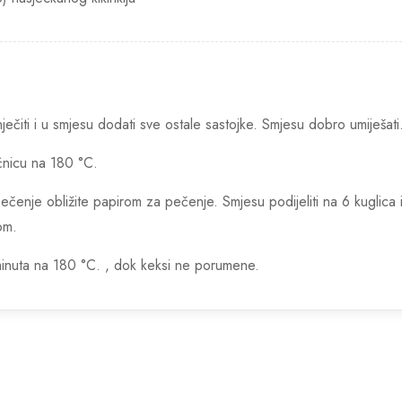
ečiti i u smjesu dodati sve ostale sastojke. Smjesu dobro umiješati
ećnicu na 180 °C.
ečenje obližite papirom za pečenje. Smjesu podijeliti na 6 kuglica i
om.
inuta na 180 °C. , dok keksi ne porumene.