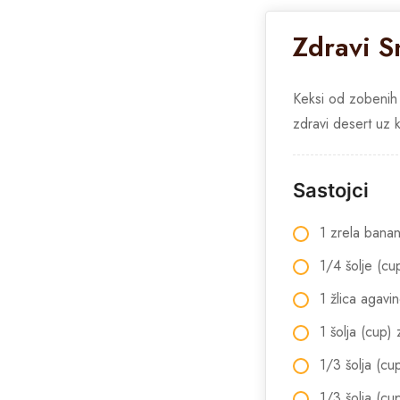
Zdravi S
Keksi od zobenih p
zdravi desert uz k
Sastojci
1 zrela bana
1/4 šolje (cu
1 žlica agavi
1 šolja (cup)
1/3 šolja (c
1/3 šolja (cup